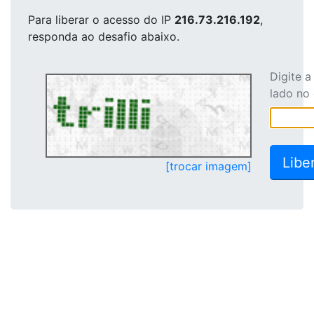
Para liberar o acesso
do IP
216.73.216.192
,
responda ao desafio abaixo.
Digite 
lado no
[trocar imagem]