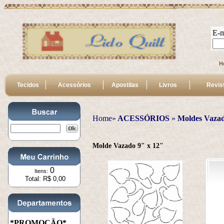
E-m
H
Tecidos
Acessórios
Apostilas
Livros
Revis
Home»
ACESSÓRIOS
 » 
Moldes Vaza
 Molde Vazado 9" x 12" 
0
Itens:
Total: R$ 0,00
*PROMOÇÃO*