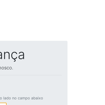
ança
nosco.
ao lado no campo abaixo