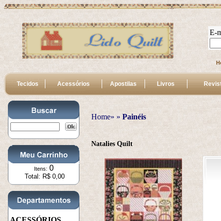
E-m
H
Tecidos
Acessórios
Apostilas
Livros
Revis
Home»
 » 
Painéis
Natalies Quilt
0
Itens:
Total: R$ 0,00
ACESSÓRIOS