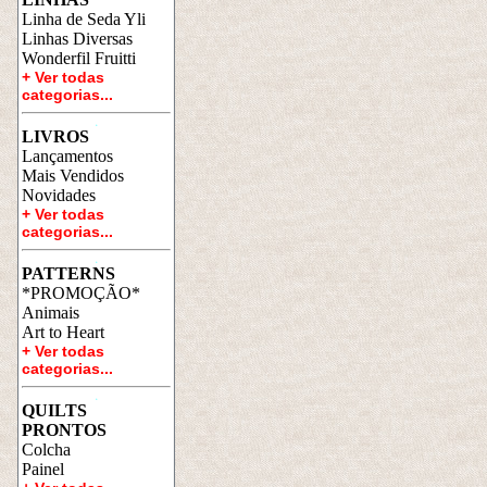
Linha de Seda Yli
Linhas Diversas
Wonderfil Fruitti
+ Ver todas 
categorias...
a
LIVROS
Lançamentos
Mais Vendidos
Novidades
+ Ver todas 
categorias...
a
PATTERNS
*PROMOÇÃO*
Animais
Art to Heart
+ Ver todas 
categorias...
a
QUILTS
PRONTOS
Colcha
Painel