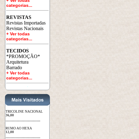
+ Ver todas 
categorias...
a
REVISTAS
Revistas Importadas
Revistas Nacionais
+ Ver todas 
categorias...
a
TECIDOS
*PROMOÇÃO*
Arquitetura
Barrado
+ Ver todas 
categorias...
a
TRICOLINE NACIONAL
36,00
 ............................
RUMO AO HEXA
12,00
 ............................