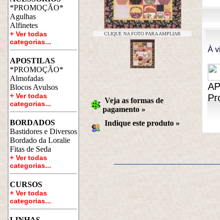
*PROMOÇÃO*
Agulhas
Alfinetes
+ Ver todas 
CLIQUE NA FOTO PARA AMPLIAR
categorias...
À v
a
APOSTILAS
*PROMOÇÃO*
Almofadas
AP
Blocos Avulsos
+ Ver todas 
Pr
Veja as formas de
categorias...
pagamento »
a
BORDADOS
Indique este produto
 »
Bastidores e Diversos
Bordado da Loralie
Fitas de Seda
+ Ver todas 
categorias...
a
CURSOS
+ Ver todas 
categorias...
a
LINHAS