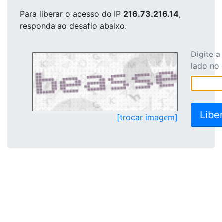
Para liberar o acesso
do IP
216.73.216.14
,
responda ao desafio abaixo.
Digite 
lado no
[trocar imagem]