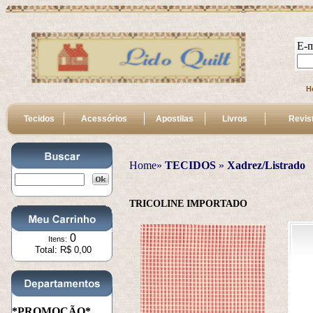
E-m
H
Tecidos
Acessórios
Apostilas
Livros
Revis
Home»
TECIDOS
 » 
Xadrez/Listrado
TRICOLINE IMPORTADO
0
Itens:
Total: R$ 0,00
*PROMOÇÃO*