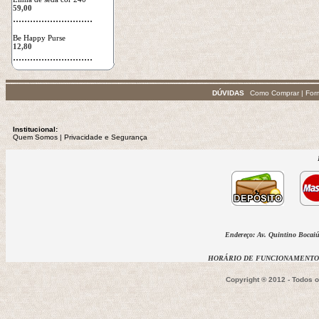
59,00
 ............................
Be Happy Purse
12,80
 ............................
DÚVIDAS
Como Comprar
|
For
Institucional:
Quem Somos
 | 
Privacidade
e Segurança
Endereço: Av. Quintino Bocaiúv
HORÁRIO DE FUNCIONAMENTO D
Copyright ® 2012 - Todos 