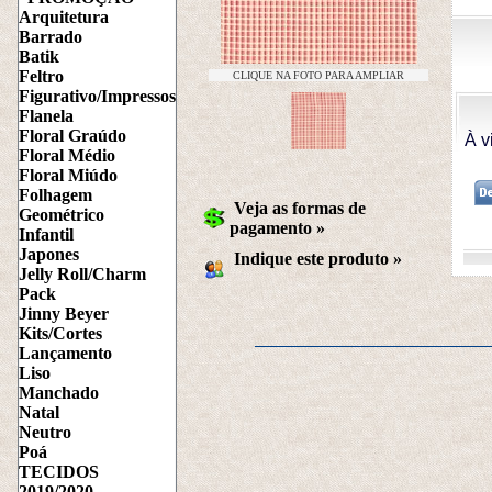
Arquitetura
Barrado
Batik
Feltro
CLIQUE NA FOTO PARA AMPLIAR
Figurativo/Impressos
Flanela
Floral Graúdo
À v
Floral Médio
Floral Miúdo
Folhagem
Veja as formas de
Geométrico
pagamento »
Infantil
Japones
Indique este produto
 »
Jelly Roll/Charm
Pack
Jinny Beyer
Kits/Cortes
Lançamento
Liso
Manchado
Natal
Neutro
Poá
TECIDOS
2019/2020