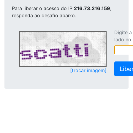
Para liberar o acesso
do IP
216.73.216.159
,
responda ao desafio abaixo.
Digite 
lado no
[trocar imagem]