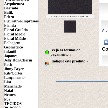
Arquitetura
Barrado
Batik
Feltro
CLIQUE NA FOTO PARA AMPLIAR
Figurativo/Impressos
Flanela
Floral Graúdo
À v
Floral Médio
Floral Miúdo
Folhagem
Geométrico
Co
Veja as formas de
Infantil
pagamento »
Japones
Jelly Roll/Charm
Indique este produto
 »
Pack
Jinny Beyer
Kits/Cortes
Lançamento
Liso
Manchado
Natal
Neutro
Poá
TECIDOS
2019/2020