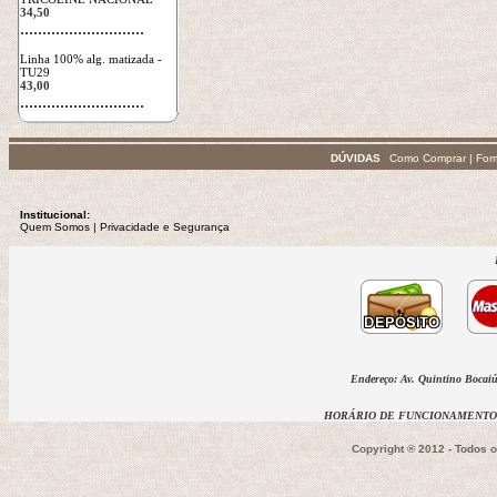
34,50
 ............................
Linha 100% alg. matizada - 
TU29
43,00
 ............................
DÚVIDAS
Como Comprar
|
For
Institucional:
Quem Somos
 | 
Privacidade
e Segurança
Endereço: Av. Quintino Bocaiúv
HORÁRIO DE FUNCIONAMENTO D
Copyright ® 2012 - Todos 