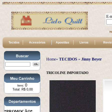
E-m
H
Tecidos
Acessórios
Apostilas
Livros
Revis
Home»
TECIDOS
 » 
Jinny Beyer
TRICOLINE IMPORTADO
0
Itens:
Total: R$ 0,00
*PROMOÇÃO*