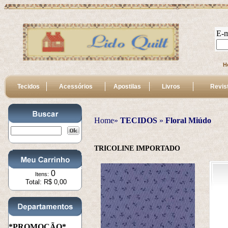
E-m
H
Tecidos
Acessórios
Apostilas
Livros
Revis
Home»
TECIDOS
 » 
Floral Miúdo
TRICOLINE IMPORTADO
0
Itens:
Total: R$ 0,00
*PROMOÇÃO*