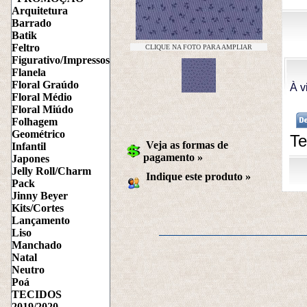
Arquitetura
Barrado
Batik
Feltro
CLIQUE NA FOTO PARA AMPLIAR
Figurativo/Impressos
Flanela
Floral Graúdo
À v
Floral Médio
Floral Miúdo
Folhagem
Geométrico
Te
Veja as formas de
Infantil
pagamento »
Japones
Jelly Roll/Charm
Indique este produto
 »
Pack
Jinny Beyer
Kits/Cortes
Lançamento
Liso
Manchado
Natal
Neutro
Poá
TECIDOS
2019/2020