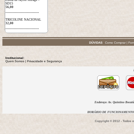
SD15
56,00
 ............................
TRICOLINE NACIONAL
32,00
 ............................
DÚVIDAS
Como Comprar
|
For
Institucional:
Quem Somos
 | 
Privacidade
e Segurança
Endereço: Av. Quintino Bocaiúv
HORÁRIO DE FUNCIONAMENTO D
Copyright ® 2012 - Todos 