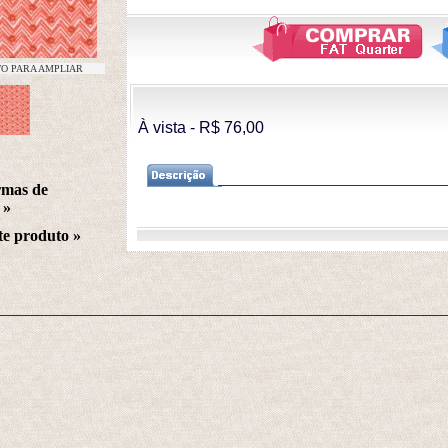
TO PARA AMPLIAR
À vista - R$ 76,00 
rmas de
 »
te produto
 »