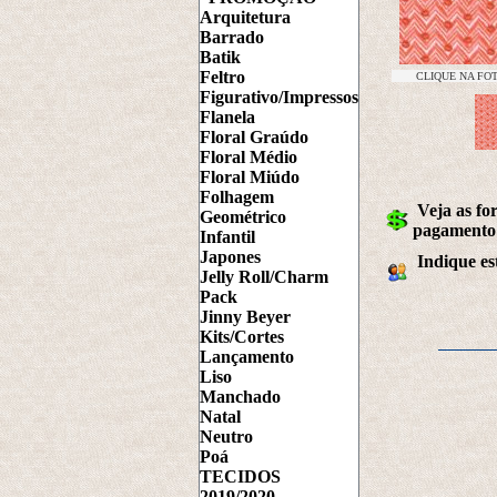
Arquitetura
Barrado
Batik
Feltro
CLIQUE NA FO
Figurativo/Impressos
Flanela
Floral Graúdo
Floral Médio
Floral Miúdo
Folhagem
Veja as fo
Geométrico
pagamento
Infantil
Japones
Indique es
Jelly Roll/Charm
Pack
Jinny Beyer
Kits/Cortes
Lançamento
Liso
Manchado
Natal
Neutro
Poá
TECIDOS
2019/2020