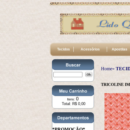
Tecidos
Acessórios
Apostilas
Home»
TECI
TRICOLINE I
0
Itens:
Total: R$ 0,00
*PROMOÇÃO*