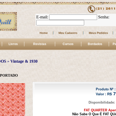
E-mail: 
 Senha: 
Home
Meu Cadastro
Meus Pedidos
Livros
Revistas
Cursos
Bordados
Pa
DOS
 » 
Vintage & 1930
MPORTADO
Produto Nº :
7
R$
Valor :
Disponibilidade:
FAT QUARTER Apena
Não Sabe O Que É FAT QUA