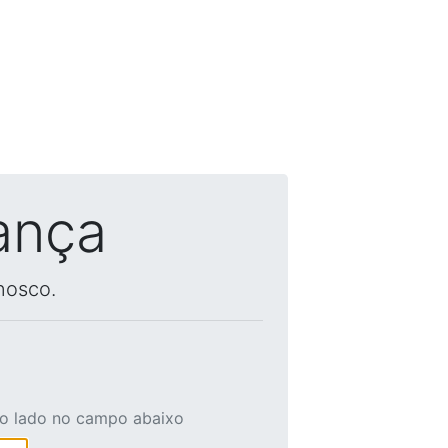
ança
nosco.
ao lado no campo abaixo