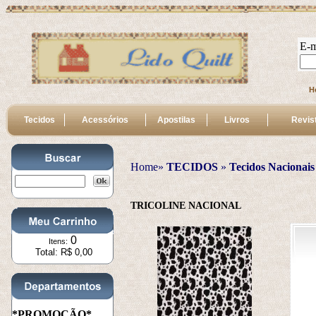
E-m
H
Tecidos
Acessórios
Apostilas
Livros
Revis
Home»
TECIDOS
 » 
Tecidos Nacionais
TRICOLINE NACIONAL
0
Itens:
Total: R$ 0,00
*PROMOÇÃO*