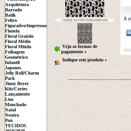
Arquitetura
Barrado
Batik
À v
Feltro
CLIQUE NA FOTO PARA AMPLIAR
Figurativo/Impressos
Flanela
Floral Graúdo
Floral Médio
Veja as formas de
Floral Miúdo
pagamento »
Folhagem
Geométrico
Indique este produto
 »
Infantil
Japones
Jelly Roll/Charm
Pack
Jinny Beyer
Kits/Cortes
Lançamento
Liso
Manchado
Natal
Neutro
Poá
TECIDOS
2019/2020