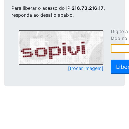
Para liberar o acesso
do IP
216.73.216.17
,
responda ao desafio abaixo.
Digite 
lado no
[trocar imagem]