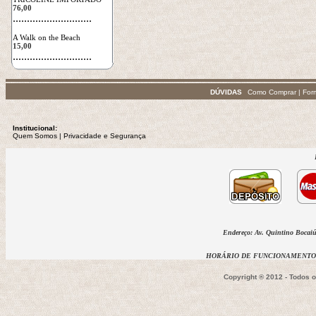
76,00
 ............................
A Walk on the Beach
15,00
 ............................
DÚVIDAS
Como Comprar
|
For
Institucional:
Quem Somos
 | 
Privacidade
e Segurança
Endereço: Av. Quintino Bocaiúv
HORÁRIO DE FUNCIONAMENTO D
Copyright ® 2012 - Todos 