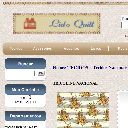
E-m
H
Tecidos
Acessórios
Apostilas
Livros
Revis
Home»
TECIDOS
 » 
Tecidos Nacionais
TRICOLINE NACIONAL
0
Itens:
Total: R$ 0,00
*PROMOÇÃO*