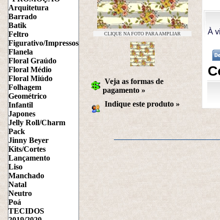
Arquitetura
Barrado
Batik
À v
Feltro
CLIQUE NA FOTO PARA AMPLIAR
Figurativo/Impressos
Flanela
Floral Graúdo
C
Floral Médio
Floral Miúdo
Veja as formas de
Folhagem
pagamento »
Geométrico
Indique este produto
 »
Infantil
Japones
Jelly Roll/Charm
Pack
Jinny Beyer
Kits/Cortes
Lançamento
Liso
Manchado
Natal
Neutro
Poá
TECIDOS
2019/2020