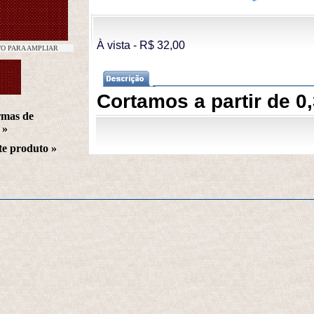
À vista - R$ 32,00 
TO PARA AMPLIAR
Cortamos a partir de 0
rmas de
 »
te produto
 »