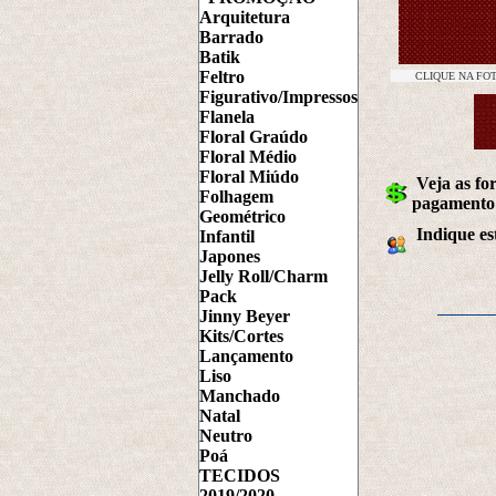
Arquitetura
Barrado
Batik
Feltro
CLIQUE NA FO
Figurativo/Impressos
Flanela
Floral Graúdo
Floral Médio
Floral Miúdo
Veja as fo
Folhagem
pagamento
Geométrico
Indique es
Infantil
Japones
Jelly Roll/Charm
Pack
Jinny Beyer
Kits/Cortes
Lançamento
Liso
Manchado
Natal
Neutro
Poá
TECIDOS
2019/2020