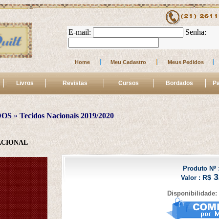
E-mail: 
 Senha: 
Home
Meu Cadastro
Meus Pedidos
Livros
Revistas
Cursos
Bordados
Pa
DOS
 » 
Tecidos Nacionais 2019/2020
ACIONAL
Produto Nº :
3
R$
Valor :
Disponibilidade: