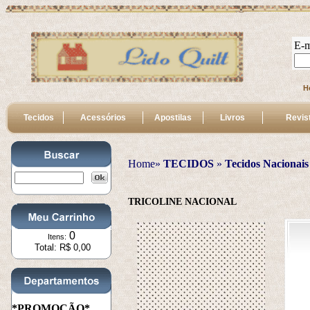
E-m
H
Tecidos
Acessórios
Apostilas
Livros
Revis
Home»
TECIDOS
 » 
Tecidos Nacionais
TRICOLINE NACIONAL
0
Itens:
Total: R$ 0,00
*PROMOÇÃO*