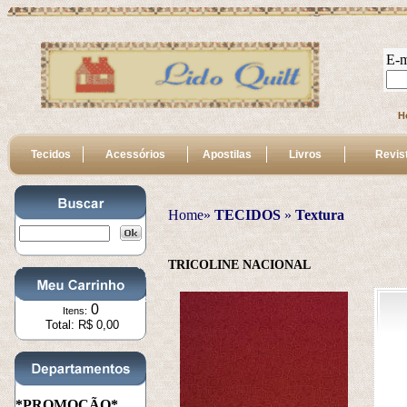
E-m
H
Tecidos
Acessórios
Apostilas
Livros
Revis
Home»
TECIDOS
 » 
Textura
TRICOLINE NACIONAL
0
Itens:
Total: R$ 0,00
*PROMOÇÃO*