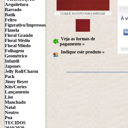
Arquitetura
Barrado
CLIQUE NA FOTO PARA AMPLIAR
Batik
À v
Feltro
Figurativo/Impressos
Flanela
Floral Graúdo
Veja as formas de
Floral Médio
pagamento »
Floral Miúdo
Folhagem
Indique este produto
 »
Geométrico
Infantil
Japones
Jelly Roll/Charm
Pack
Jinny Beyer
Kits/Cortes
Lançamento
Liso
Manchado
Natal
Neutro
Poá
TECIDOS
2019/2020