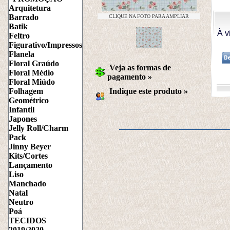
Arquitetura
Barrado
CLIQUE NA FOTO PARA AMPLIAR
Batik
À v
Feltro
Figurativo/Impressos
Flanela
Floral Graúdo
Veja as formas de
Floral Médio
pagamento »
Floral Miúdo
Folhagem
Indique este produto
 »
Geométrico
Infantil
Japones
Jelly Roll/Charm
Pack
Jinny Beyer
Kits/Cortes
Lançamento
Liso
Manchado
Natal
Neutro
Poá
TECIDOS
2019/2020