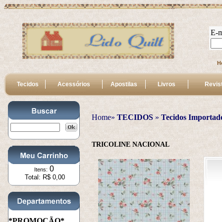
E-m
H
Tecidos
Acessórios
Apostilas
Livros
Revis
Home»
TECIDOS
 » 
Tecidos Importad
TRICOLINE NACIONAL
0
Itens:
Total: R$ 0,00
*PROMOÇÃO*