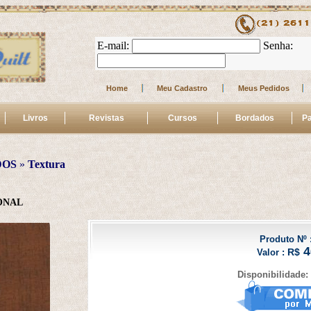
E-mail: 
 Senha: 
Home
Meu Cadastro
Meus Pedidos
Livros
Revistas
Cursos
Bordados
Pa
DOS
 » 
Textura
ONAL
Produto Nº :
4
R$
Valor :
Disponibilidade: