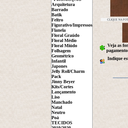
Arquitetura
Barrado
Batik
Feltro
CLIQUE NA FO
Figurativo/Impressos
Flanela
Floral Graúdo
Floral Médio
Veja as fo
Floral Miúdo
pagamento
Folhagem
Geométrico
Indique es
Infantil
Japones
Jelly Roll/Charm
Pack
Jinny Beyer
Kits/Cortes
Lançamento
Liso
Manchado
Natal
Neutro
Poá
TECIDOS
2019/2020