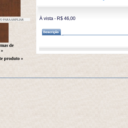
À vista - R$ 46,00 
TO PARA AMPLIAR
rmas de
 »
te produto
 »