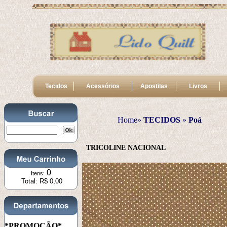
Tecidos
Acessórios
Apostilas
Livros
Home»
TECIDOS
 » 
Poá
TRICOLINE NACIONAL
0
Itens:
Total: R$ 0,00
*PROMOÇÃO*