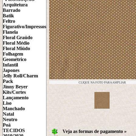
Arquitetura
Barrado
Batik
Feltro
Figurativo/Impressos
Flanela
Floral Graúdo
Floral Médio
Floral Miúdo
Folhagem
Geométrico
Infantil
Japones
Jelly Roll/Charm
Pack
CLIQUE NA FOTO PARA AMPLIAR
Jinny Beyer
Kits/Cortes
Lançamento
Liso
Manchado
Natal
Neutro
Poá
TECIDOS
Veja as formas de pagamento »
2019/2020