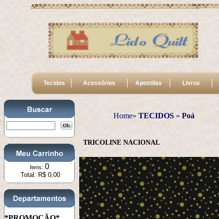
Tecidos
Acessórios
Apostilas
Livros
Home»
TECIDOS
 » 
Poá
TRICOLINE NACIONAL
0
Itens:
Total: R$ 0,00
*PROMOÇÃO*