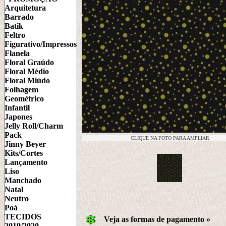
Arquitetura
Barrado
Batik
Feltro
Figurativo/Impressos
Flanela
Floral Graúdo
Floral Médio
Floral Miúdo
Folhagem
Geométrico
Infantil
Japones
Jelly Roll/Charm
Pack
CLIQUE NA FOTO PARA AMPLIAR
Jinny Beyer
Kits/Cortes
Lançamento
Liso
Manchado
Natal
Neutro
Poá
TECIDOS
Veja as formas de pagamento »
2019/2020