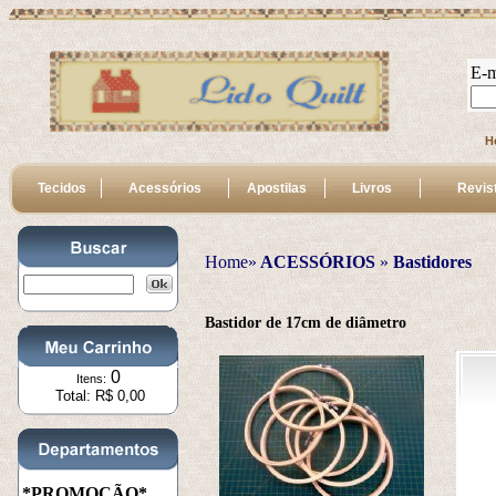
E-m
H
Tecidos
Acessórios
Apostilas
Livros
Revis
Home»
ACESSÓRIOS
 » 
Bastidores
Bastidor de 17cm de diâmetro
0
Itens:
Total: R$ 0,00
*PROMOÇÃO*