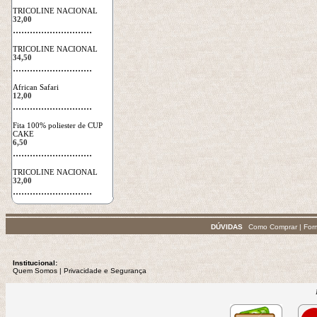
TRICOLINE NACIONAL
32,00
 ............................
TRICOLINE NACIONAL
34,50
 ............................
African Safari
12,00
 ............................
Fita 100% poliester de CUP
CAKE
6,50
 ............................
TRICOLINE NACIONAL
32,00
 ............................
DÚVIDAS
Como Comprar
|
For
Institucional:
Quem Somos
 | 
Privacidade
e Segurança