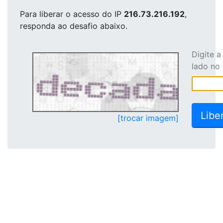
Para liberar o acesso
do IP
216.73.216.192
,
responda ao desafio abaixo.
Digite 
lado no
[trocar imagem]