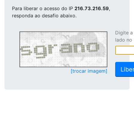
Para liberar o acesso
do IP
216.73.216.59
,
responda ao desafio abaixo.
Digite 
lado no
[trocar imagem]