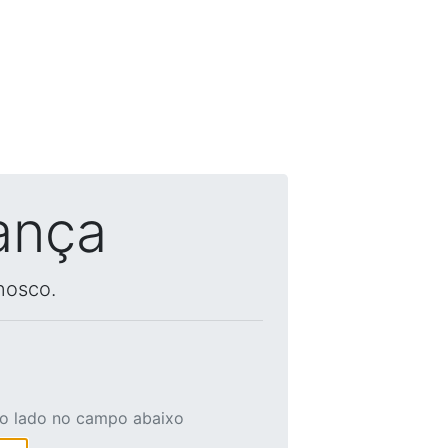
ança
nosco.
ao lado no campo abaixo