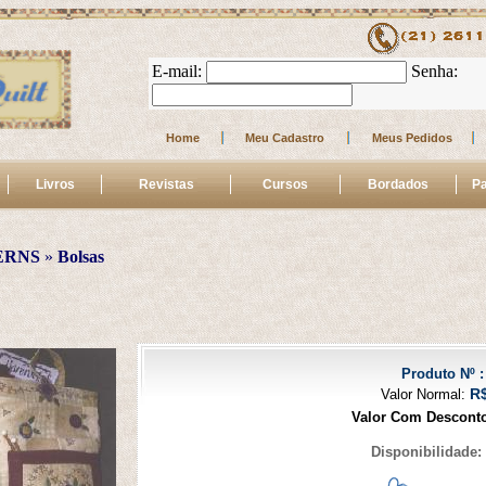
E-mail: 
 Senha: 
Home
Meu Cadastro
Meus Pedidos
Livros
Revistas
Cursos
Bordados
Pa
ERNS
 » 
Bolsas
Produto Nº :
R
Valor Normal:
Valor Com Descont
Disponibilidade: