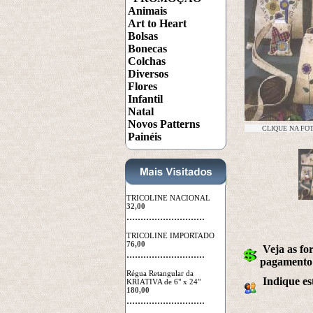
Animais
Art to Heart
Bolsas
Bonecas
Colchas
Diversos
Flores
Infantil
Natal
Novos Patterns
CLIQUE NA FO
Painéis
TRICOLINE NACIONAL
32,00
 ............................
TRICOLINE IMPORTADO
76,00
Veja as fo
 ............................
pagamento
Régua Retangular da
Indique es
KRIATIVA de 6" x 24"
180,00
 ............................