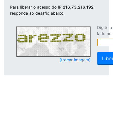
Para liberar o acesso
do IP
216.73.216.192
,
responda ao desafio abaixo.
Digite 
lado no
[trocar imagem]