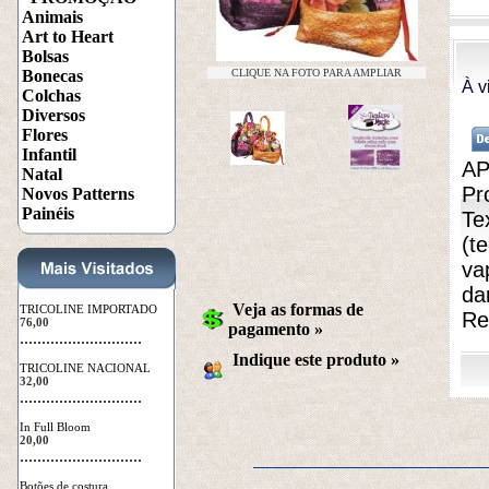
Animais
Art to Heart
Bolsas
Bonecas
CLIQUE NA FOTO PARA AMPLIAR
À v
Colchas
Diversos
Flores
Infantil
AP
Natal
Pr
Novos Patterns
Painéis
Te
(t
va
da
Veja as formas de
TRICOLINE IMPORTADO
Re
76,00
pagamento »
 ............................
Indique este produto
 »
TRICOLINE NACIONAL
32,00
 ............................
In Full Bloom
20,00
 ............................
Botões de costura