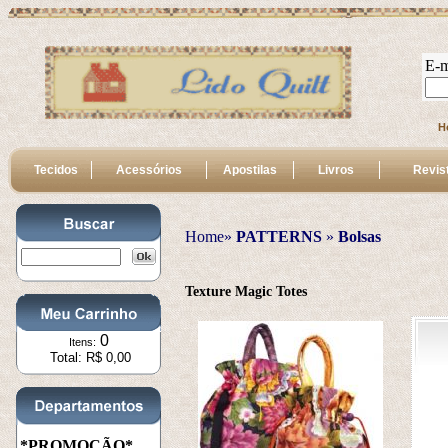
E-m
H
Tecidos
Acessórios
Apostilas
Livros
Revis
Home»
PATTERNS
 » 
Bolsas
Texture Magic Totes
0
Itens:
Total: R$ 0,00
*PROMOÇÃO*