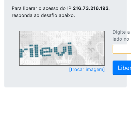
Para liberar o acesso
do IP
216.73.216.192
,
responda ao desafio abaixo.
Digite 
lado no
[trocar imagem]