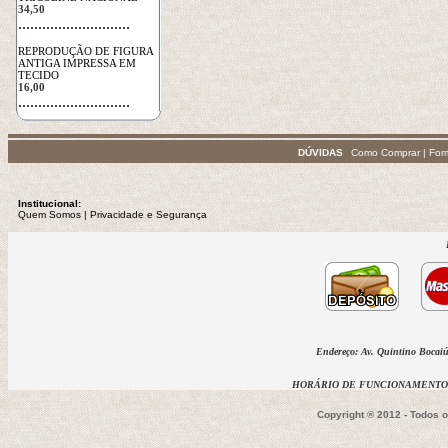
34,50
 ............................
REPRODUÇÃO DE FIGURA
ANTIGA IMPRESSA EM
TECIDO
16,00
 ............................
DÚVIDAS
Como Comprar
|
For
Institucional:
Quem Somos
 | 
Privacidade
e Segurança
Endereço: Av. Quintino Bocaiúv
HORÁRIO DE FUNCIONAMENTO D
Copyright ® 2012 - Todos 