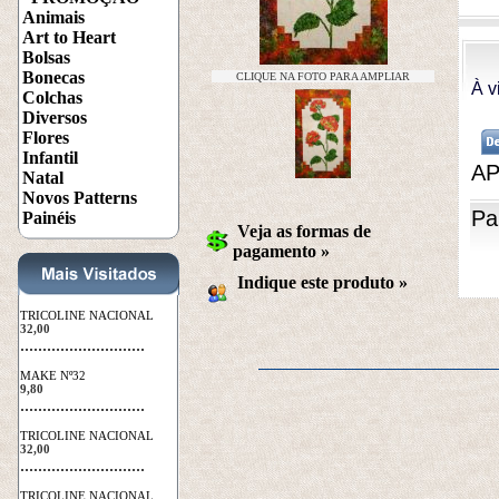
Animais
Art to Heart
Bolsas
Bonecas
CLIQUE NA FOTO PARA AMPLIAR
À v
Colchas
Diversos
Flores
Infantil
AP
Natal
Novos Patterns
Pai
Painéis
Veja as formas de
pagamento »
Indique este produto
 »
TRICOLINE NACIONAL
32,00
 ............................
MAKE Nº32
9,80
 ............................
TRICOLINE NACIONAL
32,00
 ............................
TRICOLINE NACIONAL