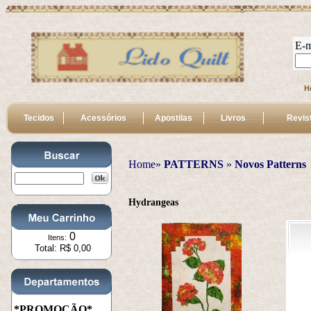
E-m
H
Tecidos
Acessórios
Apostilas
Livros
Revis
Home»
PATTERNS
 » 
Novos Patterns
Hydrangeas
0
Itens:
Total: R$ 0,00
*PROMOÇÃO*