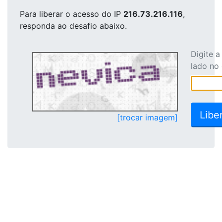
Para liberar o acesso
do IP
216.73.216.116
,
responda ao desafio abaixo.
Digite 
lado no
[trocar imagem]