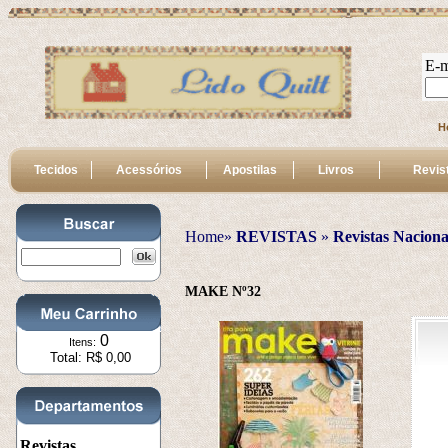
E-m
H
Tecidos
Acessórios
Apostilas
Livros
Revis
Home»
REVISTAS
 » 
Revistas Naciona
MAKE Nº32
0
Itens:
Total: R$ 0,00
Revistas