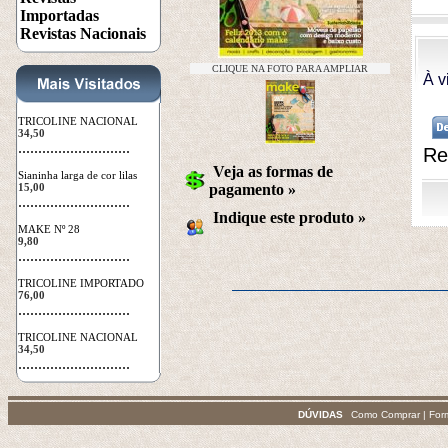
Importadas
Revistas Nacionais
CLIQUE NA FOTO PARA AMPLIAR
À v
TRICOLINE NACIONAL
34,50
 ............................
Re
Veja as formas de
Sianinha larga de cor lilas
15,00
pagamento »
 ............................
Indique este produto
 »
MAKE Nº 28
9,80
 ............................
TRICOLINE IMPORTADO
76,00
 ............................
TRICOLINE NACIONAL
34,50
 ............................
DÚVIDAS
Como Comprar
|
For