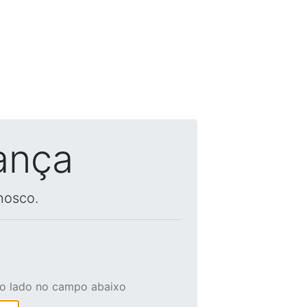
ança
nosco.
ao lado no campo abaixo