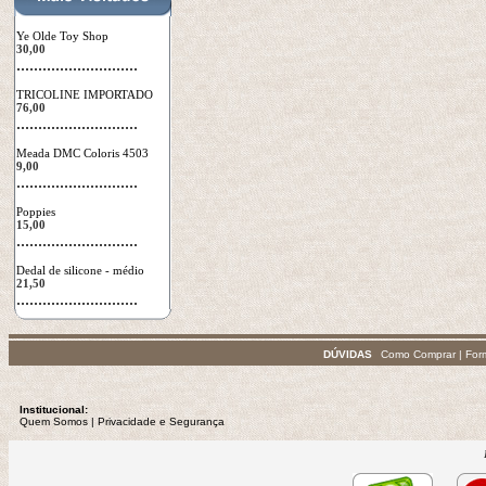
Ye Olde Toy Shop
30,00
 ............................
TRICOLINE IMPORTADO
76,00
 ............................
Meada DMC Coloris 4503
9,00
 ............................
Poppies
15,00
 ............................
Dedal de silicone - médio
21,50
 ............................
DÚVIDAS
Como Comprar
|
For
Institucional:
Quem Somos
 | 
Privacidade
e Segurança