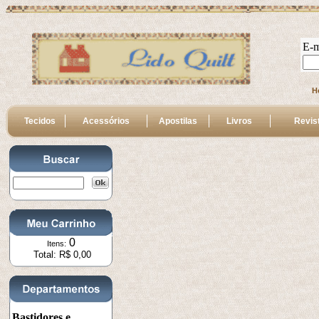
E-m
H
Tecidos
Acessórios
Apostilas
Livros
Revis
0
Itens:
Total: R$ 0,00
Bastidores e