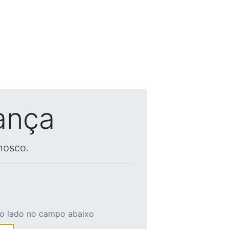
ança
nosco.
ao lado no campo abaixo