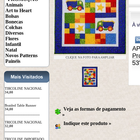
Animais
Art to Heart
Bolsas
Bonecas
À v
Colchas
Diversos
Flores
Infantil
AP
Natal
Pr
Novos Patterns
CLIQUE NA FOTO PARA AMPLIAR
Painéis
53
TIRCOLINE NACIONAL
34,00
 ............................
Braided Table Runner
Veja as formas de pagamento
34,00
 ............................
»
TRICOLINE NACIONAL
Indique este produto
 »
32,00
 ............................
TRICOLINE IMPORTADO