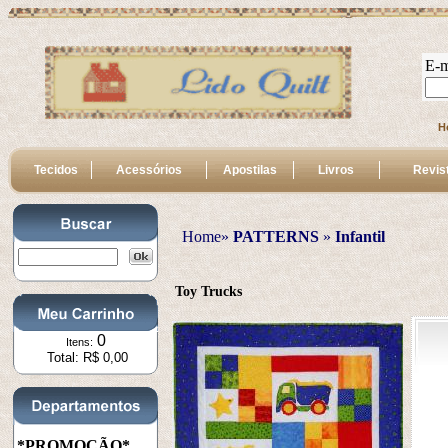
E-m
H
Tecidos
Acessórios
Apostilas
Livros
Revis
Home»
PATTERNS
 » 
Infantil
Toy Trucks
0
Itens:
Total: R$ 0,00
*PROMOÇÃO*