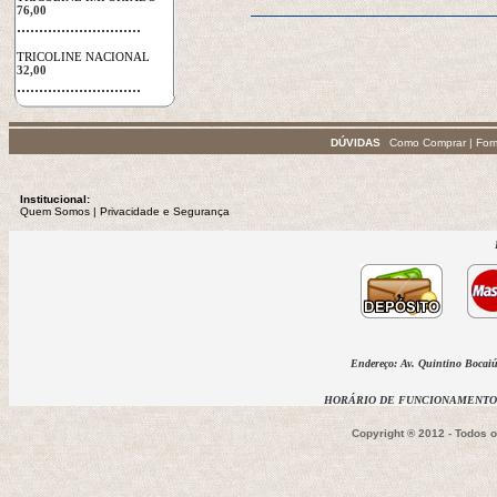
76,00
 ............................
TRICOLINE NACIONAL
32,00
 ............................
DÚVIDAS
Como Comprar
|
For
Institucional:
Quem Somos
 | 
Privacidade
e Segurança
Endereço: Av. Quintino Bocaiúv
HORÁRIO DE FUNCIONAMENTO D
Copyright ® 2012 - Todos 