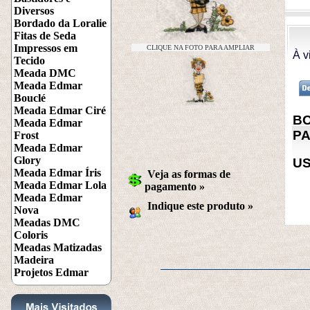
Diversos
Bordado da Loralie
Fitas de Seda
Impressos em
CLIQUE NA FOTO PARA AMPLIAR
À v
Tecido
Meada DMC
Meada Edmar
Bouclé
Meada Edmar Ciré
BO
Meada Edmar
PA
Frost
Meada Edmar
Glory
US
Meada Edmar Íris
Veja as formas de
Meada Edmar Lola
pagamento »
Meada Edmar
Indique este produto
 »
Nova
Meadas DMC
Coloris
Meadas Matizadas
Madeira
Projetos Edmar