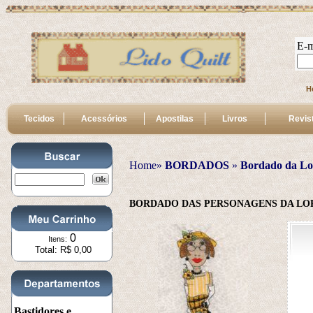
E-m
H
Tecidos
Acessórios
Apostilas
Livros
Revis
Home»
BORDADOS
 » 
Bordado da Lo
BORDADO DAS PERSONAGENS DA LO
0
Itens:
Total: R$ 0,00
Bastidores e