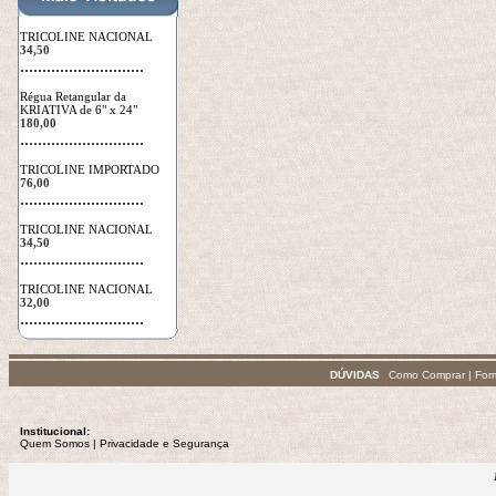
TRICOLINE NACIONAL
34,50
 ............................
Régua Retangular da
KRIATIVA de 6" x 24"
180,00
 ............................
TRICOLINE IMPORTADO
76,00
 ............................
TRICOLINE NACIONAL
34,50
 ............................
TRICOLINE NACIONAL
32,00
 ............................
DÚVIDAS
Como Comprar
|
For
Institucional:
Quem Somos
 | 
Privacidade
e Segurança