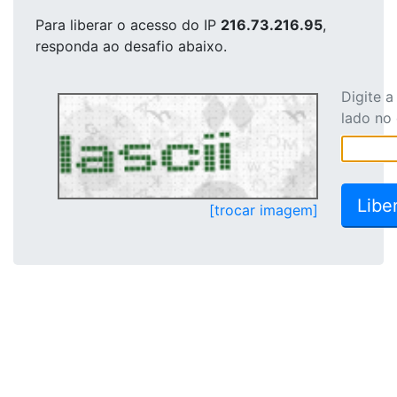
Para liberar o acesso
do IP
216.73.216.95
,
responda ao desafio abaixo.
Digite 
lado no
[trocar imagem]