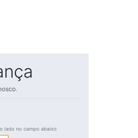
ança
nosco.
ao lado no campo abaixo