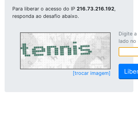
Para liberar o acesso
do IP
216.73.216.192
,
responda ao desafio abaixo.
Digite 
lado no
[trocar imagem]